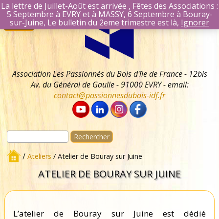
La lettre de Juillet-Août est arrivée , Fêtes des Associations :
5 Septembre à EVRY et à MASSY, 6 Septembre à Bouray-
Aller
Se connecter
sur-Juine, Le bulletin du 2eme trimestre est là,
Ignorer
Menu
au
Identifiant Mail
contenu
Mot de passe
Se souvenir 
Association Les Passionnés du Bois d'île de France - 12bis
Av. du Général de Gaulle - 91000 EVRY - email:
contact@passionnesdubois-idf.fr
Rechercher :
/
Ateliers
/ Atelier de Bouray sur Juine
ATELIER DE BOURAY SUR JUINE
L’atelier de Bouray sur Juine est dédié