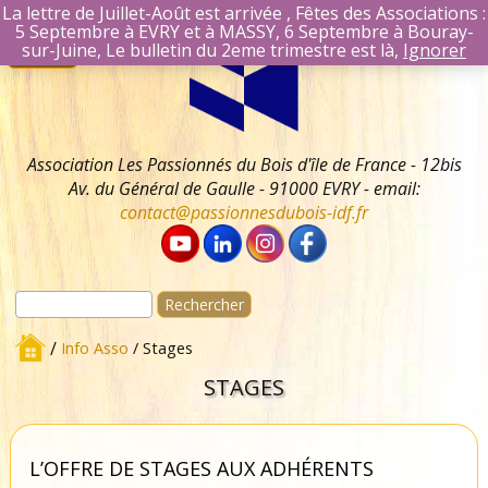
La lettre de Juillet-Août est arrivée , Fêtes des Associations :
5 Septembre à EVRY et à MASSY, 6 Septembre à Bouray-
Aller
Se connecter
sur-Juine, Le bulletin du 2eme trimestre est là,
Ignorer
Menu
au
Identifiant Mail
contenu
Mot de passe
Se souvenir 
Association Les Passionnés du Bois d'île de France - 12bis
Av. du Général de Gaulle - 91000 EVRY - email:
contact@passionnesdubois-idf.fr
Rechercher :
/
Info Asso
/ Stages
STAGES
L’OFFRE DE STAGES AUX ADHÉRENTS