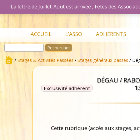
La lettre de Juillet-Août est arrivée , Fêtes des Associ
Association Les Passionnés du Bois d
Aller
ACCUEIL
L’ASSO
ADHÉRENTS
au
Rechercher :
contenu
L’association en
Mon Compte
détails
Accueil Adhérent
/
Stages & Activités Passées
/
Stages généraux passés
/ Dég
Adhérer à
Bulletins
l’association
DÉGAU / RABO
Lettres de
Nos Ateliers
liaisons
1
Exclusivité adhérent
Les stages
Présentations en
Lettres de
réunion
liaisons
Petites
Le Bulletin
Annonces
Cette rubrique (accès aux stages, ac
Bibliothèque