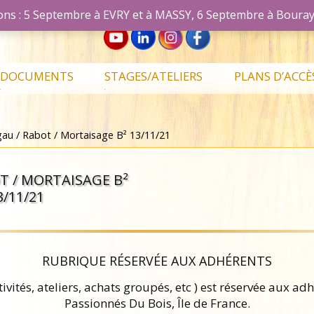
ations : 5 Septembre à EVRY et à MASSY, 6 Septembre à Bouray
'île de France - 12bis Av. du Général de Gaulle - 91000 EVRY - em
DOCUMENTS
STAGES/ATELIERS
PLANS D’ACCÈ
Documents
Annuaires
Stages
Travail du bois à
associatifs
adhérents
la main
Stages &
Stages généraux
au / Rabot / Mortaisage B² 13/11/21
Documents
Liste adhérents
Notices achats
Activités passés
Jeux
passés
Techniques
groupés
Comptes Rendus
Ateliers libres
Marqueterie
Stages tournage
Atelier libre EVRY
T / MORTAISAGE B²
Documents
Réunions du
Notices de stage
passés
Sculpture
Atelier libre
3/11/21
Partagés
Conseil
Plans de
Evènements
ATHIS
Travail du bois à
Statuts
réalisation
passés
la machine
Tournage libre
Règlement
Techniques
BOURAY
Défonceuse
intérieur
d’apprentissage
RUBRIQUE RÉSERVÉE AUX ADHÉRENTS
Tournage libre
Tournage
Charte atelier
Notices Kity
EVRY
tivités, ateliers, achats groupés, etc ) est réservée aux a
Passionnés Du Bois, Île de France.
Stages Projet
Notices LUREM