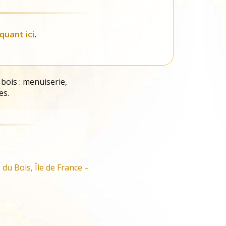
iquant ici
.
 bois : menuiserie,
es.
du Bois, Île de France –