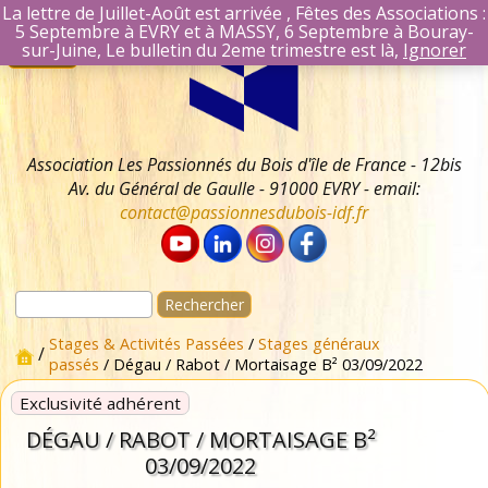
La lettre de Juillet-Août est arrivée , Fêtes des Associations :
5 Septembre à EVRY et à MASSY, 6 Septembre à Bouray-
Aller
Se connecter
sur-Juine, Le bulletin du 2eme trimestre est là,
Ignorer
Menu
au
Identifiant Mail
contenu
Mot de passe
Se souvenir 
Association Les Passionnés du Bois d'île de France - 12bis
Av. du Général de Gaulle - 91000 EVRY - email:
contact@passionnesdubois-idf.fr
Rechercher :
Stages & Activités Passées
/
Stages généraux
/
passés
/ Dégau / Rabot / Mortaisage B² 03/09/2022
Exclusivité adhérent
DÉGAU / RABOT / MORTAISAGE B²
03/09/2022