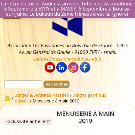
La lettre de Juillet-Août est arrivée , Fêtes des Associations :
5 Septembre à EVRY et à MASSY, 6 Septembre à Bouray-
Aller
Se connecter
sur-Juine, Le bulletin du 2eme trimestre est là,
Ignorer
Menu
au
Identifiant Mail
contenu
Mot de passe
Se souvenir 
Association Les Passionnés du Bois d'île de France - 12bis
Av. du Général de Gaulle - 91000 EVRY - email:
contact@passionnesdubois-idf.fr
Rechercher :
Stages & Activités Passées
/
Stages généraux
/
passés
/ Menuiserie à main 2019
MENUISERIE À MAIN
2019
Exclusivité adhérent