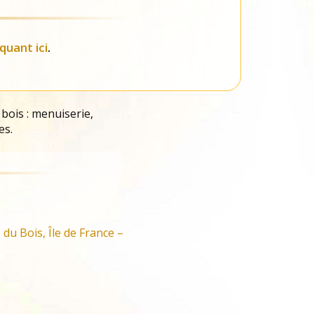
iquant ici
.
 bois : menuiserie,
es.
du Bois, Île de France –