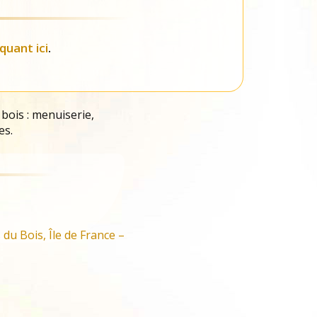
iquant ici
.
 bois : menuiserie,
es.
du Bois, Île de France –