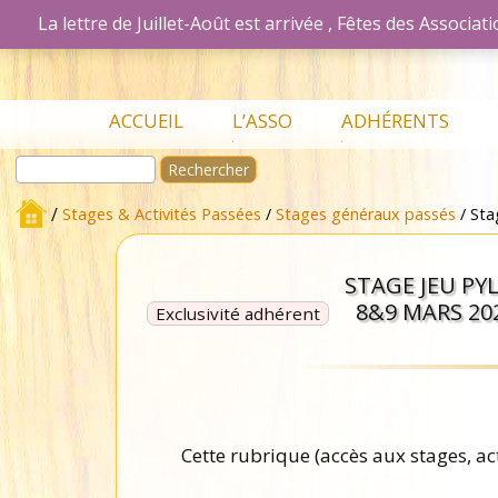
La lettre de Juillet-Août est arrivée , Fêtes des Associ
Association Les Passionnés du Bois d
Aller
ACCUEIL
L’ASSO
ADHÉRENTS
au
Rechercher :
contenu
L’association en
Mon Compte
détails
Accueil Adhérent
/
Stages & Activités Passées
/
Stages généraux passés
/ Sta
Adhérer à
Bulletins
l’association
STAGE JEU PY
Lettres de
Nos Ateliers
liaisons
8&9 MARS 20
Exclusivité adhérent
Les stages
Présentations en
Lettres de
réunion
liaisons
Petites
Le Bulletin
Annonces
Cette rubrique (accès aux stages, ac
Bibliothèque