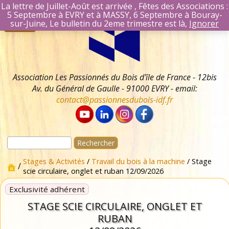
La lettre de Juillet-Août est arrivée , Fêtes des Associations :
5 Septembre à EVRY et à MASSY, 6 Septembre à Bouray-
Aller
Se connecter
sur-Juine, Le bulletin du 2eme trimestre est là,
Ignorer
Menu
au
Identifiant Mail
contenu
Mot de passe
Se souvenir 
Association Les Passionnés du Bois d'île de France - 12bis
Av. du Général de Gaulle - 91000 EVRY - email:
contact@passionnesdubois-idf.fr
Rechercher :
Stages & Activités
/
Travail du bois à la machine
/ Stage
/
scie circulaire, onglet et ruban 12/09/2026
Exclusivité adhérent
STAGE SCIE CIRCULAIRE, ONGLET ET
RUBAN