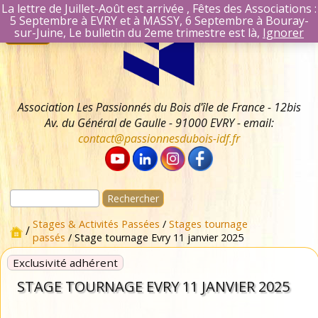
La lettre de Juillet-Août est arrivée , Fêtes des Associations :
5 Septembre à EVRY et à MASSY, 6 Septembre à Bouray-
Aller
Se connecter
sur-Juine, Le bulletin du 2eme trimestre est là,
Ignorer
Menu
au
Identifiant Mail
contenu
Mot de passe
Se souvenir 
Association Les Passionnés du Bois d'île de France - 12bis
Av. du Général de Gaulle - 91000 EVRY - email:
contact@passionnesdubois-idf.fr
Rechercher :
Stages & Activités Passées
/
Stages tournage
/
passés
/ Stage tournage Evry 11 janvier 2025
Exclusivité adhérent
STAGE TOURNAGE EVRY 11 JANVIER 2025