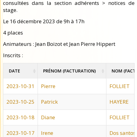
consultées dans la section adhérents > notices de
stage.
Le 16 décembre 2023 de 9h à 17h
4 places
Animateurs : Jean Boizot et Jean Pierre Hippert
Inscrits :
DATE
PRÉNOM (FACTURATION)
NOM (FACT
DATE
PRÉNOM (FACTURATION)
NOM (FACT
2023-10-31
Pierre
FOLLIET
2023-10-25
Patrick
HAYERE
2023-10-18
Diane
FOLLIET
2023-10-17
Irene
Dos santos