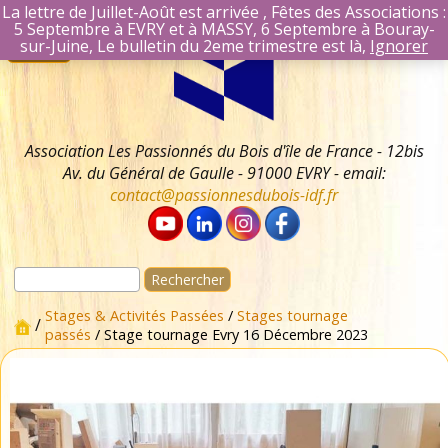
La lettre de Juillet-Août est arrivée , Fêtes des Associations :
5 Septembre à EVRY et à MASSY, 6 Septembre à Bouray-
Aller
Se connecter
sur-Juine, Le bulletin du 2eme trimestre est là,
Ignorer
Menu
au
Identifiant Mail
contenu
Mot de passe
Se souvenir 
Association Les Passionnés du Bois d'île de France - 12bis
Av. du Général de Gaulle - 91000 EVRY - email:
contact@passionnesdubois-idf.fr
Rechercher :
Stages & Activités Passées
/
Stages tournage
/
passés
/ Stage tournage Evry 16 Décembre 2023