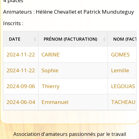
4 places
Animateurs : Hélène Chevallet et Patrick Munduteguy
Inscrits :
DATE
PRÉNOM (FACTURATION)
NOM (FACT
DATE
PRÉNOM (FACTURATION)
NOM (FACT
2024-11-22
CARINE
GOMES
2024-11-22
Sophie
Lemille
2024-09-06
Thierry
LEGOUAS
2024-06-04
Emmanuel
TACHEAU
Association d'amateurs passionnés par le travail