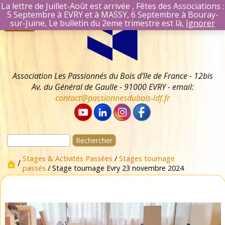
La lettre de Juillet-Août est arrivée , Fêtes des Associations :
5 Septembre à EVRY et à MASSY, 6 Septembre à Bouray-
Aller
Se connecter
sur-Juine, Le bulletin du 2eme trimestre est là,
Ignorer
Menu
au
Identifiant Mail
contenu
Mot de passe
Se souvenir 
Association Les Passionnés du Bois d'île de France - 12bis
Av. du Général de Gaulle - 91000 EVRY - email:
contact@passionnesdubois-idf.fr
Rechercher :
Stages & Activités Passées
/
Stages tournage
/
passés
/ Stage tournage Evry 23 novembre 2024