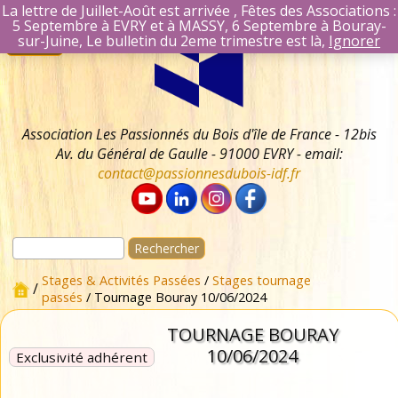
La lettre de Juillet-Août est arrivée , Fêtes des Associations :
5 Septembre à EVRY et à MASSY, 6 Septembre à Bouray-
Aller
Se connecter
sur-Juine, Le bulletin du 2eme trimestre est là,
Ignorer
Menu
au
Identifiant Mail
contenu
Mot de passe
Se souvenir 
Association Les Passionnés du Bois d'île de France - 12bis
Av. du Général de Gaulle - 91000 EVRY - email:
contact@passionnesdubois-idf.fr
Rechercher :
Stages & Activités Passées
/
Stages tournage
/
passés
/ Tournage Bouray 10/06/2024
TOURNAGE BOURAY
10/06/2024
Exclusivité adhérent