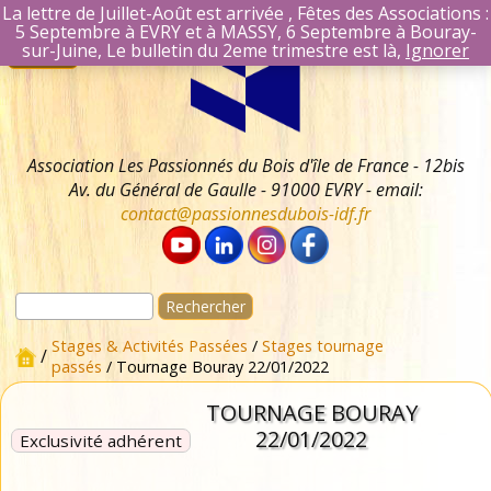
La lettre de Juillet-Août est arrivée , Fêtes des Associations :
5 Septembre à EVRY et à MASSY, 6 Septembre à Bouray-
Aller
Se connecter
sur-Juine, Le bulletin du 2eme trimestre est là,
Ignorer
Menu
au
Identifiant Mail
contenu
Mot de passe
Se souvenir 
Association Les Passionnés du Bois d'île de France - 12bis
Av. du Général de Gaulle - 91000 EVRY - email:
contact@passionnesdubois-idf.fr
Rechercher :
Stages & Activités Passées
/
Stages tournage
/
passés
/ Tournage Bouray 22/01/2022
TOURNAGE BOURAY
22/01/2022
Exclusivité adhérent