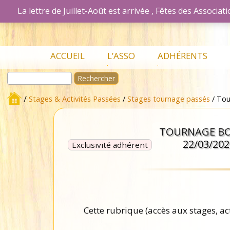
La lettre de Juillet-Août est arrivée , Fêtes des Associ
Association Les Passionnés du Bois d
Aller
ACCUEIL
L’ASSO
ADHÉRENTS
au
Rechercher :
contenu
L’association en
Mon Compte
détails
Accueil Adhérent
/
Stages & Activités Passées
/
Stages tournage passés
/ Tou
Adhérer à
Bulletins
l’association
TOURNAGE B
Lettres de
Nos Ateliers
liaisons
22/03/202
Exclusivité adhérent
Les stages
Présentations en
Lettres de
réunion
liaisons
Petites
Le Bulletin
Annonces
Cette rubrique (accès aux stages, ac
Bibliothèque