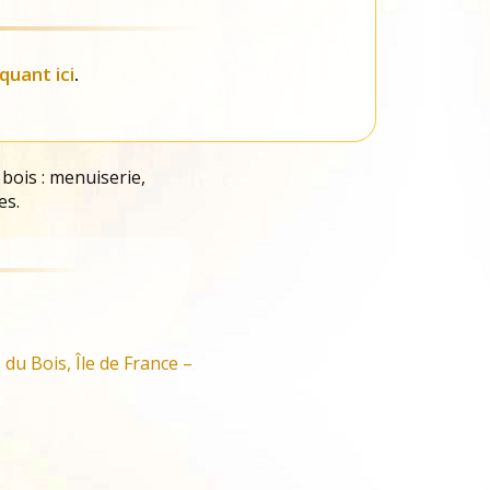
iquant ici
.
 bois : menuiserie,
es.
du Bois, Île de France –