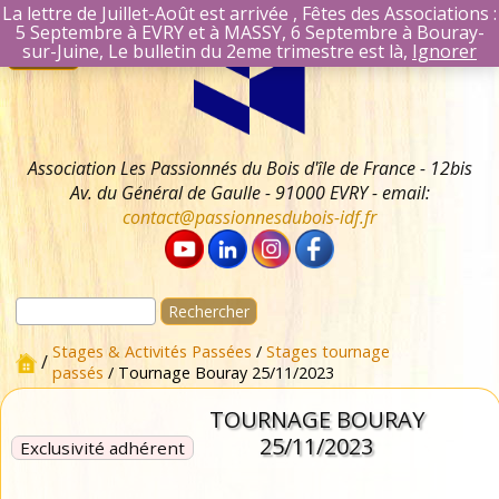
La lettre de Juillet-Août est arrivée , Fêtes des Associations :
5 Septembre à EVRY et à MASSY, 6 Septembre à Bouray-
Aller
Se connecter
sur-Juine, Le bulletin du 2eme trimestre est là,
Ignorer
Menu
au
Identifiant Mail
contenu
Mot de passe
Se souvenir 
Association Les Passionnés du Bois d'île de France - 12bis
Av. du Général de Gaulle - 91000 EVRY - email:
contact@passionnesdubois-idf.fr
Rechercher :
Stages & Activités Passées
/
Stages tournage
/
passés
/ Tournage Bouray 25/11/2023
TOURNAGE BOURAY
25/11/2023
Exclusivité adhérent