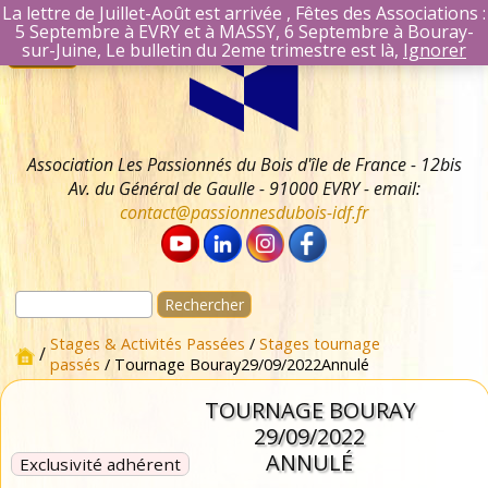
La lettre de Juillet-Août est arrivée , Fêtes des Associations :
5 Septembre à EVRY et à MASSY, 6 Septembre à Bouray-
Aller
Se connecter
sur-Juine, Le bulletin du 2eme trimestre est là,
Ignorer
Menu
au
Identifiant Mail
contenu
Mot de passe
Se souvenir 
Association Les Passionnés du Bois d'île de France - 12bis
Av. du Général de Gaulle - 91000 EVRY - email:
contact@passionnesdubois-idf.fr
Rechercher :
Stages & Activités Passées
/
Stages tournage
/
passés
/ Tournage Bouray29/09/2022Annulé
TOURNAGE BOURAY
29/09/2022
ANNULÉ
Exclusivité adhérent