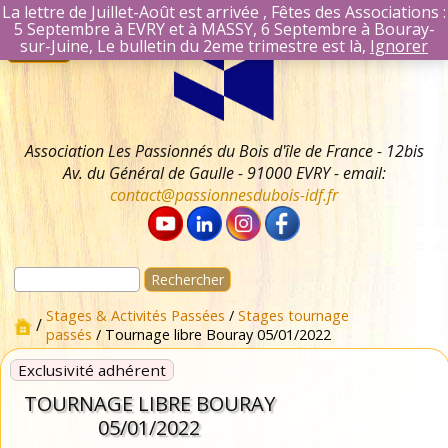
La lettre de Juillet-Août est arrivée , Fêtes des Associations :
5 Septembre à EVRY et à MASSY, 6 Septembre à Bouray-
Aller
Se connecter
sur-Juine, Le bulletin du 2eme trimestre est là,
Ignorer
Menu
au
Identifiant Mail
contenu
Mot de passe
Se souvenir 
Association Les Passionnés du Bois d'île de France - 12bis
Av. du Général de Gaulle - 91000 EVRY - email:
contact@passionnesdubois-idf.fr
Rechercher :
Stages & Activités Passées
/
Stages tournage
/
passés
/ Tournage libre Bouray 05/01/2022
Exclusivité adhérent
TOURNAGE LIBRE BOURAY
05/01/2022