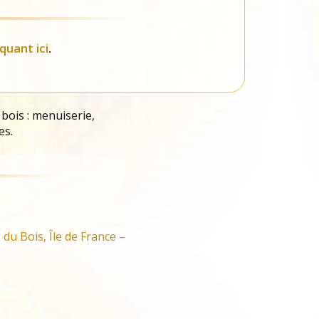
iquant ici
.
 bois : menuiserie,
es.
du Bois, Île de France –