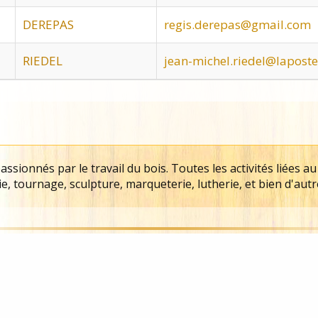
DEREPAS
regis.derepas@gmail.com
RIEDEL
jean-michel.riedel@laposte
ssionnés par le travail du bois. Toutes les activités liées au
e, tournage, sculpture, marqueterie, lutherie, et bien d'autr
Charte de confidentialité & Utilisation
WebDesign & Développement : Nicolas Reznikoff
et droit d’auteur © 2020 – 2022 Association Les Passionnés 