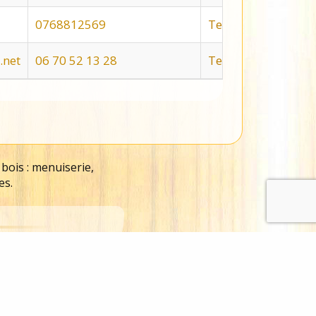
0768812569
Terminée
.net
06 70 52 13 28
Terminée
 bois : menuiserie,
es.
du Bois, Île de France –